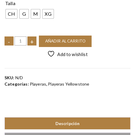
Talla
CH
G
M
XG
-
+
AÑADIR AL CARRITO
Add to wishlist
SKU:
N/D
Categorías:
Playeras
,
Playeras Yellowstone
Descripción