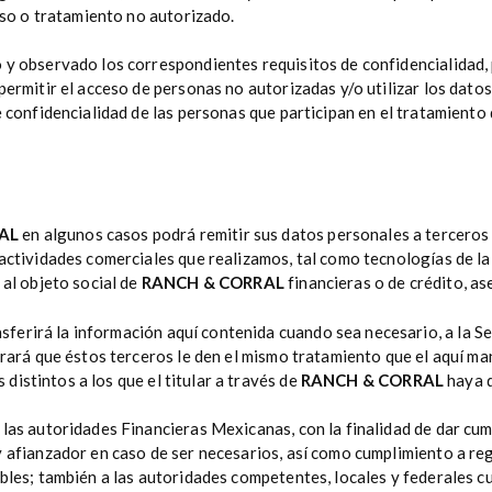
ceso o tratamiento no autorizado.
y observado los correspondientes requisitos de confidencialidad, p
ermitir el acceso de personas no autorizadas y/o utilizar los datos
e confidencialidad de las personas que participan en el tratamient
RAL
en algunos casos podrá remitir sus datos personales a terceros
 actividades comerciales que realizamos, tal como tecnologías de l
 al objeto social de
RANCH & CORRAL
financieras o de crédito, a
nsferirá la información aquí contenida cuando sea necesario, a la S
urará que éstos terceros le den el mismo tratamiento que el aquí ma
s distintos a los que el titular a través de
RANCH & CORRAL
haya 
las autoridades Financieras Mexicanas, con la finalidad de dar cum
y afianzador en caso de ser necesarios, así como cumplimiento a re
ables; también a las autoridades competentes, locales y federales 