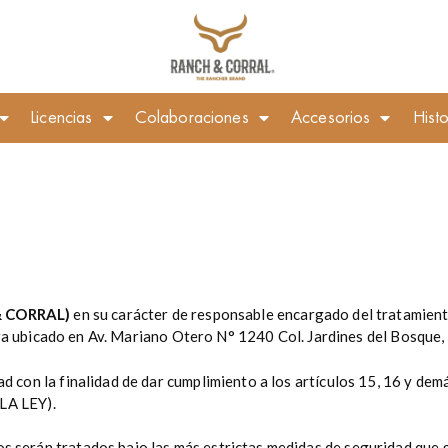
Licencias
Colaboraciones
Accesorios
Histo
& CORRAL)
en su carácter de responsable encargado del tratamient
ra ubicado en Av. Mariano Otero N° 1240 Col. Jardines del Bosque, 
d con la finalidad de dar cumplimiento a los artículos 15, 16 y dem
(LA LEY).
s serán tratados bajo las más estrictas medidas de seguridad que g