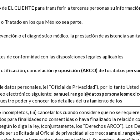
 de EL CLIENTE para transferir a terceras personas su información
 o Tratado en los que México sea parte.
evención o el diagnóstico médico, la prestación de asistencia sanita
es de conformidad con las disposiciones legales aplicables
ectificación, cancelación y oposición (ARCO) de los datos perso
 datos personales, (el “Oficial de Privacidad”), por lo tanto Usted 
eo electrónico siguiente:
samuel.rangel@datospersonalesmexi
nuestro poder y conocer los detalles del tratamiento de los
 o incompletos, (iii) cancelarlos cuando considere que no se requier
os para finalidades no consentidas o haya finalizado la relación con
 según lo diga la ley, (conjuntamente, los “Derechos ARCO”). Los 
de ser solicitada al Oficial de privacidad al correo:
samuel.rangel
 siguiente información y documentación: I. Su nombre, domicilio y