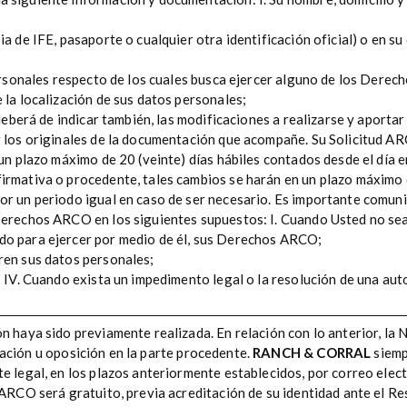
ia de IFE, pasaporte o cualquier otra identificación oficial) o en s
personales respecto de los cuales busca ejercer alguno de los Dere
 la localización de sus datos personales;
 deberá de indicar también, las modificaciones a realizarse y aporta
ar los originales de la documentación que acompañe. Su Solicitud 
 un plazo máximo de 20 (veinte) días hábiles contados desde el día 
irmativa o procedente, tales cambios se harán en un plazo máximo d
or un periodo igual en caso de ser necesario. Es importante comun
Derechos ARCO en los siguientes supuestos: I. Cuando Usted no sea e
do para ejercer por medio de él, sus Derechos ARCO;
ren sus datos personales;
o; IV. Cuando exista un impedimento legal o la resolución de una au
n haya sido previamente realizada. En relación con lo anterior, la 
lación u oposición en la parte procedente.
RANCH & CORRAL
siemp
te legal, en los plazos anteriormente establecidos, por correo elec
 ARCO será gratuito, previa acreditación de su identidad ante el Res