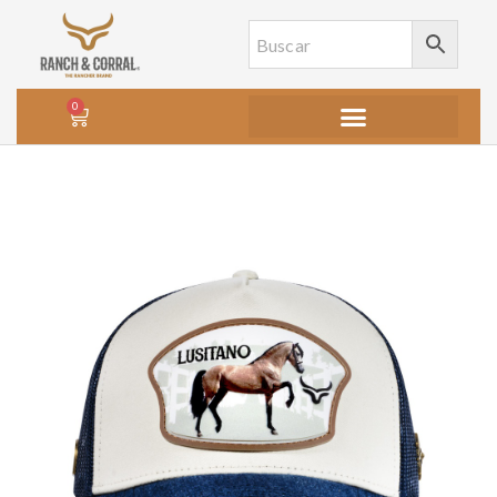
0
Agotado