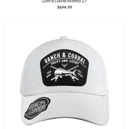
Gorra David Alonso 27
$
694.99