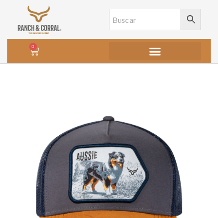
0
Agotado