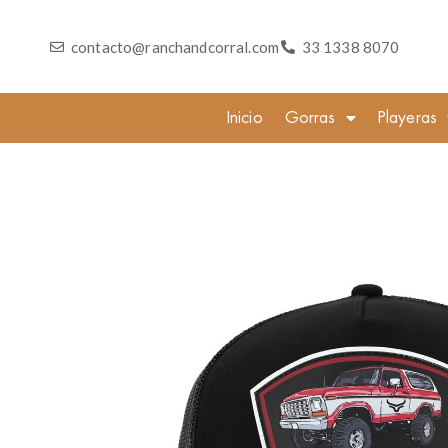
contacto@ranchandcorral.com
33 1338 8070
Inicio
Gorras
Playeras