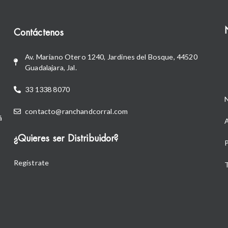
Contáctenos
Av. Mariano Otero 1240, Jardines del Bosque, 44520
Guadalajara, Jal.
33 1338 8070
contacto@ranchandcorral.com
á
A
¿Quieres ser Distribuidor?
P
Regístrate