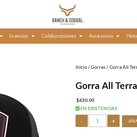
Licencias
Colaboraciones
Accesorios
Histo
Inicio
/
Gorras
/ Gorra All Ter
Gorra All Terr
$
630.00
EN EXISTENCIAS
-
+
AÑA