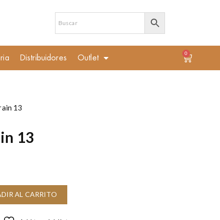
0
ria
Distribuidores
Outlet
rain 13
ain 13
DIR AL CARRITO