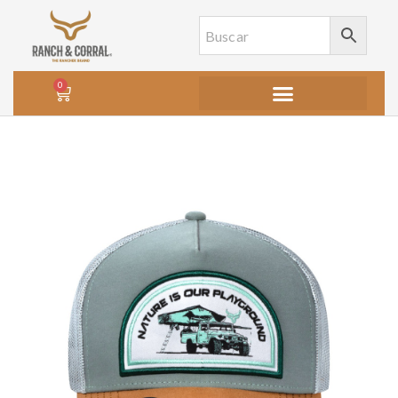
0
Agotado